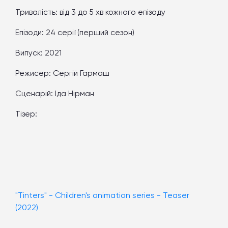
Тривалість:
від 3 до 5 хв кожного епізоду
Епізоди:
24 серії (перший сезон)
Випуск:
2021
Режисер:
Сергій Гармаш
Сценарій:
Іда Нірман
Тізер:
"Tinters" - Children's animation series - Teaser
(2022)