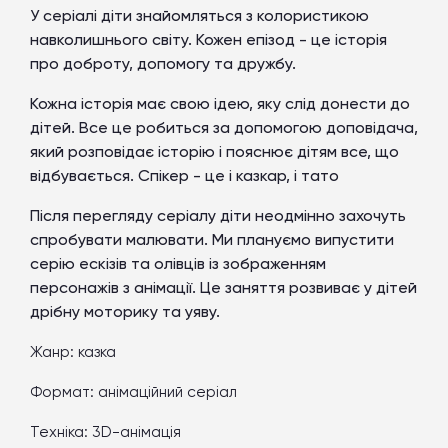
У серіалі діти знайомляться з колористикою
навколишнього світу. Кожен епізод - це історія
про доброту, допомогу та дружбу.
Кожна історія має свою ідею, яку слід донести до
дітей. Все це робиться за допомогою доповідача,
який розповідає історію і пояснює дітям все, що
відбувається. Спікер - це і казкар, і тато
Після перегляду серіалу діти неодмінно захочуть
спробувати малювати. Ми плануємо випустити
серію ескізів та олівців із зображенням
персонажів з анімації. Це заняття розвиває у дітей
дрібну моторику та уяву.
Жанр:
казка
Формат:
анімаційний серіал
Техніка:
3D-анімація